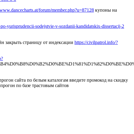
//www.dancecharts.at/forum/member.php?u=87128
купоны на
-po-yurisprudencii-sodejstvie-v-sozdanii-kandidatskix-dissertacij-2
йн закрыть страницу от индексации
https://civilpatrol.info/?
p?
B4%D0%B8%D0%B2%D0%BE%D1%81%D1%82%D0%BE%D0
рогон сайта по белым каталогам введите промокод на скидку
прогон по базе трастовым сайтов