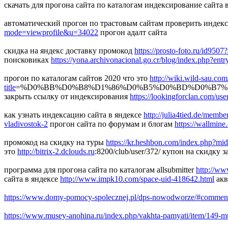
скачать для прогона сайта по каталогам индексирование сайта 
автоматический прогон по трастовым сайтам проверить инде
mode=viewprofile&u=34022
прогон адалт сайта
скидка на яндекс доставку промокод
https://prosto-foto.ru/id9507
поисковиках
https://yona.archivonacional.go.cr/blog/index.php?ent
прогон по каталогам сайтов 2020 что это
http://wiki.wild-sau.co
title
=%D0%BB%D0%B8%D1%86%D0%B5%D0%BD%D0%B7%D0
закрыть ссылку от индексирования
https://lookingforclan.com/us
как узнать индексацию сайта в яндексе
http://julia4tied.de/mem
vladivostok-2
прогон сайта по форумам и блогам
https://wallmine
промокод на скидку на туры
https://kr.heshbon.com/index.php?m
это
http://bitrix-2.dclouds.ru
:8200/club/user/372/ купон на скидку з
программа для прогона сайта по каталогам allsubmitter
http://ww
сайта в яндексе
http://www.impk10.com/space-uid-418642.html
акв
https://www.domy-pomocy-spolecznej.pl/dps-nowodworze/#commen
https://www.musey-anohina.ru/index.php/vakhta-pamyati/item/149-m