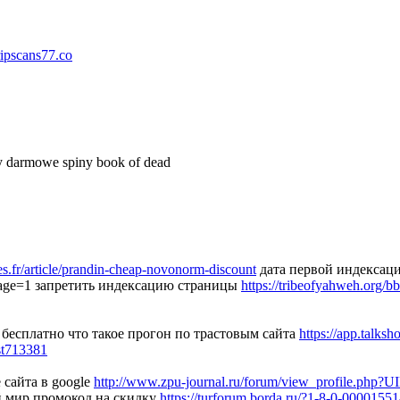
tripscans77.co
 darmowe spiny book of dead
ires.fr/article/prandin-cheap-novonorm-discount
дата первой индексац
ge=1 запретить индексацию страницы
https://tribeofyahweh.org/
бесплатно что такое прогон по трастовым сайта
https://app.talks
st713381
 сайта в google
http://www.zpu-journal.ru/forum/view_profile.php?
 мир промокод на скидку
https://turforum.borda.ru/?1-8-0-0000155