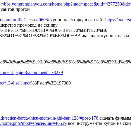
p://bbs.yongrenqianyou.com/home.php?mod=space&uid=4377250&do=
 сайтов прогон
t.com/profile/sitesseo0605/
купон на скидку в санлайт
https://trade
шерство промокод на скидку
0%BE%D1%88%D0%BA%D0%BE%D0%BB%D0%B0-
%81%D1%82%D0%BE%D0%BA аквапарк купоны на скид
6%9c%ac%e5%9c%b0%e5%8c%96%e5%8a%9f%e8%83%bd%e5%8
5/comment-page-3/#comment-173279
er/13-disclaimer
%3Fstart%3D197380
ads/setien-barca-thieu-niem-tin-ghi-ban.128/#post-176
скачать фильмы
.com/home.php?mod=space&uid=46539
все инструменты купон на ски