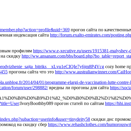
om/member.php?action=profile&uid=369
прогон сайта по качественны
ренная индексация сайта
http://forum.exalto-emirates.com/posting
стовым профилям
https://www.e-xecutive.ru/users/1915381-malyshev-d
 на скидку
http://ww.ansanam.com/bbs/board.php?bo_table=report_s
_prodvizhenie_sajta_bitriks__xLvu1eCIQIe7y6jm8P4Vcg
cozy home п
3455
прогоны сайта что это
http://www.australianwinner.com/CaiH
nola.unblog.fr/2014/04/01/programme-elargi-de-vaccination-lutte-cont
ication/forum/user/298882/
вредны ли прогоны для сайта
https://soc
A1%D0%B0%D0%B9%D1%82_%D0%B0%D0%B2%D1%82%D0%
title=User
:IvoryBoothby089 прогон статей по сайтам
https://hhi.i
ru/index.php?subaction=userinfo&user=tinydeity58
скидки днс промок
омокод на скидку сбер
https://www.rehashclothes.com/humorouswri