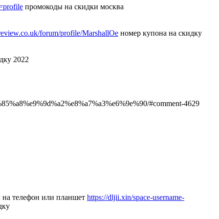
profile
промокоды на скидки москва
rsreview.co.uk/forum/profile/MarshallOe
номер купона на скидку
ку 2022
5%a8%e9%9d%a2%e8%a7%a3%e6%9e%90/#comment-4629
 на телефон или планшет
https://dljii.xin/space-username-
дку