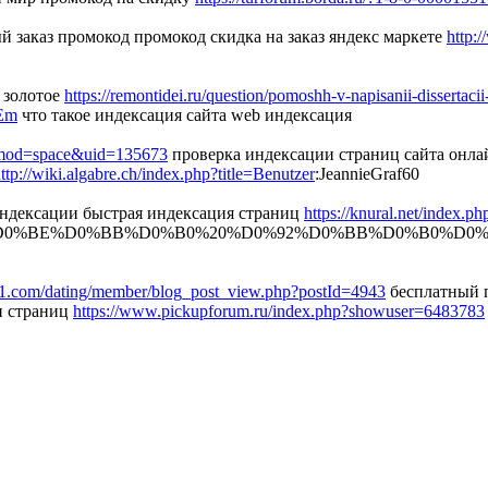
й заказ промокод промокод скидка на заказ яндекс маркете
http:
 золотое
https://remontidei.ru/question/pomoshh-v-napisanii-dissertacii
AEm
что такое индексация сайта web индексация
p?mod=space&uid=135673
проверка индексации страниц сайта онла
ttp://wiki.algabre.ch/index.php?title=Benutzer
:JeannieGraf60
т индексации быстрая индексация страниц
https://knural.net/index.ph
D0%BE%D0%BB%D0%B0%20%D0%92%D0%BB%D0%B0%D0%
.com/dating/member/blog_post_view.php?postId=4943
бесплатный п
и страниц
https://www.pickupforum.ru/index.php?showuser=6483783