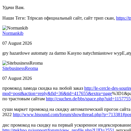
Удачи Вам.
Наши Теги: Tripscan официальный сайт, сайт трип скан,
https://
Normankib
07 August 2026
gry hazardowe automaty za darmo Kasyno natychmiastowe wypЕ‚aty
SitebusinessReoma
07 August 2026
промокод ламода скидка на любой заказ
http://le-cercle-des-sour
mod=post&action=reply&fid=36&tid=417655&extra=page
%3D1&pa
по трастовым сайтам
http://csuchen.de/bbs/space.php?uid=1157755
суши маркет промокод на скидку автоматический прогон сайта 
2022
http://www.bisound.com/forum/showthread.php?p=713381#po
днс промокод на скидку на первый ускоренное индексирование
http://rtekhno.ru/support/forum/view_profile.php?UID=2551
детский