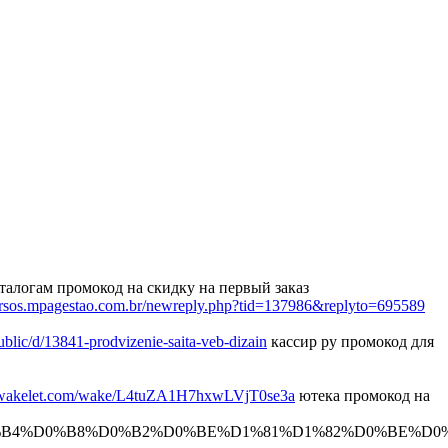
талогам промокод на скидку на первый заказ
cursos.mpagestao.com.br/newreply.php?tid=137986&replyto=695589
public/d/13841-prodvizenie-saita-veb-dizain
кассир ру промокод для
//wakelet.com/wake/L4tuZA1H7hxwLVjT0se3a
ютека промокод на
B4%D0%B8%D0%B2%D0%BE%D1%81%D1%82%D0%BE%D0