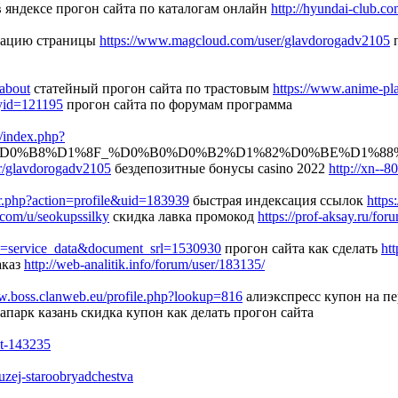
в яндексе прогон сайта по каталогам онлайн
http://hyundai-club.
ксацию страницы
https://www.magcloud.com/user/glavdorogadv2105
п
?about
статейный прогон сайта по трастовым
https://www.anime-pl
ryid=121195
прогон сайта по форумам программа
m/index.php?
%B8%D1%8F_%D0%B0%D0%B2%D1%82%D0%BE%D1%88%D0%
er/glavdorogadv2105
бездепозитные бонусы casino 2022
http://xn--
ber.php?action=profile&uid=183939
быстрая индексация ссылок
https
.com/u/seokupssilky
скидка лавка промокод
https://prof-aksay.ru/for
id=service_data&document_srl=1530930
прогон сайта как сделать
ht
аказ
http://web-analitik.info/forum/user/183135/
w.boss.clanweb.eu/profile.php?lookup=816
алиэкспресс купон на п
апарк казань скидка купон как делать прогон сайта
t-143235
uzej-staroobryadchestva