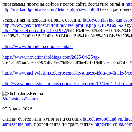
программы прогоны сайтов прогон сайта бесплатно онлайн
htt
http://mail.addgoodsites.com/details.php?id=735888
базы трастовых
ускоренная индексация новых страниц
https://comicvine.gamespo
http://www.pax.nichost.ru/forum/view_profile.php?UID=169592
аку
https://bresdel.com/blogs/1531972/
%D0%90%D0%B2%D1%82%D
%D0%92%D0%BB%D0%B0%D0%B4%D0%B8%D0%B2%D0%BE%D1
https://www.rhmodelo.com.br/contato
https://www.inovationsholdings.com/2025/04/25/tg
-
%e4%b8%ad%e6%96%87%e7%89%88%e4%b8%8b%e8%bd%bd%e
https://www.sachyvlasim.cz/dorostenecke-souteze-jdou-do-finale-
http://www.mcintoshchambers.com.au/component/k2/item/13-disclaim
SitebusinessReoma
07 August 2026
скидки бургер кинг купоны на сегодня
http://thegoodland.vn/thre
Jamessnine.html
прогон сайта по траст сайтам
http://rfid-china