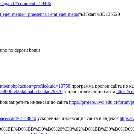
malaga-cf/#comment-159496
-eget-metus/4-praesent-ut-erat-eget-metus
%3Fstart%3D135520
sino no deposit bonus
member.php?action=profile&uid=13758
программа прогон сайта по ка
9b39006fe60da56ab532a4ad79376
запрос индексации сайта
https://
robots запретить индексацию сайта
https://profere.uvci.edu.ci/forum/
pace&uid=2148840
ускоренная индексация сайта в яндексе
https:
D0%BE%D0%BB%D0%B0%20%D0%92%D0%BB%D0%B0%D0%