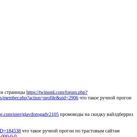
ии страницы
https://twinsml.com/forum.php?
bbs/member.php?action=profile&uid=2906
что такое ручной прогон
hoe.com/user/glavdorogadv2105
промокоды на скидку вайлдберриз
UID=184538
что такое ручной прогон по трастовым сайтам
1-000-0-0