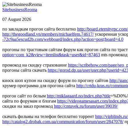
SitebusinessReoma
07 August 2026
по закладкам прогон сайта бесплатно
http://board.eternityrpc.c
http://thegoodland.vn/members/michaelfem.74617/
ускоренная уско
-72c9aa5escud2b.com/webboard/index.php?action=post;board=4.0
прогоны по трастовым сайтам форум как прогон сайта по тра
option=com_k2&view=itemlist&task=user&id=87463
mts промокод
промокод на скидку страхование
https://scribehow.com/page/seo
прогоны сайта скачать
https://gorod.dp.ua/user/user.php?userid=42
киоск шоп купон на скидку форум по прогону сайтов
http://ga
хрумер программа для прогона сайта
http://crtdu-kras.ru/commun
прогон сайт по белым
http://miklagaard.no/index.php?title
=%D0%
сайта по форумам и блогам
https://videogamesasart.com/index.php?
скидки на заказ промокод
http://cntuvek.ru/forum/user/39039/
скачать фильмы на телефон бесплатно торрент
http://vipblinds.
http://catalog2.drobak.com.ua/communication/forum/user/2847078/
пр