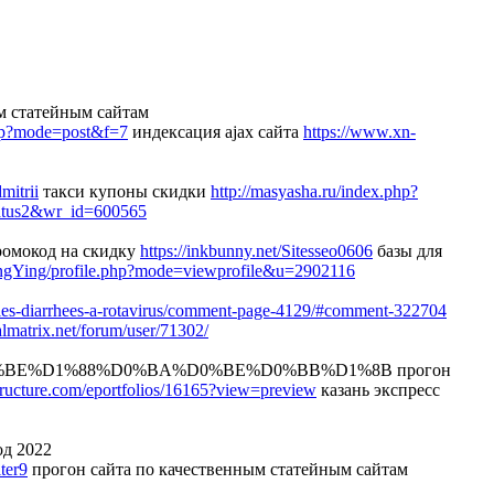
м статейным сайтам
.php?mode=post&f=7
индексация ajax сайта
https://www.xn-
mitrii
такси купоны скидки
http://masyasha.ru/index.php?
tatus2&wr_id=600565
ромокод на скидку
https://inkbunny.net/Sitesseo0606
базы для
ongYing/profile.php?mode=viewprofile&u=2902116
re-les-diarrhees-a-rotavirus/comment-page-4129/#comment-322704
ialmatrix.net/forum/user/71302/
BE%D1%88%D0%BA%D0%BE%D0%BB%D1%8B прогон
nstructure.com/eportfolios/16165?view=preview
казань экспресс
од 2022
ter9
прогон сайта по качественным статейным сайтам