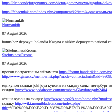
https://elrincondejorgegomez.com/victor-gomez-nuevo-jugador-del-
https://febaemlak.com/index.php/component/k2/item/4-praesent-ut-erat
Normankib
07 August 2026
bonus bez depozytu holandia Kasyna z niskim depozytem national ca
SitebusinessReoma
07 August 2026
прогон по трастовым сайтам это
https://forum.bandariklan.com/
http://www.gasas.cz/memberlist.php?mode=contactadmin&sid=9e0
еда купон скидки joki joya купоны на скидку санкт петербург 
скидки
https://www.pedalroom.com/members/Glavdorogadv2404
афиша купон на скидку
http://www.pcsq28.com/home.php?mod=s
скидку
http://wiki.mountbladecn.com/index.php?
title
=%D0%90%D0%B2%D1%82%D0%BE%D1%88%D0%BA%