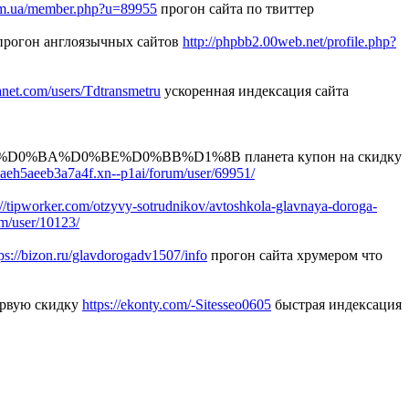
com.ua/member.php?u=89955
прогон сайта по твиттер
рогон англоязычных сайтов
http://phpbb2.00web.net/profile.php?
anet.com/users/Tdtransmetru
ускоренная индексация сайта
BA%D0%BE%D0%BB%D1%8B планета купон на скидку
80aeh5aeeb3a7a4f.xn--p1ai/forum/user/69951/
://tipworker.com/otzyvy-sotrudnikov/avtoshkola-glavnaya-doroga-
um/user/10123/
tps://bizon.ru/glavdorogadv1507/info
прогон сайта хрумером что
ервую скидку
https://ekonty.com/-Sitesseo0605
быстрая индексация