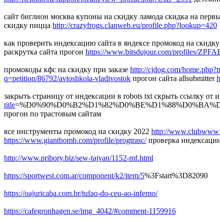
сайт биглион москва купоны на скидку ламода скидка на первы
скидку пицца
http://crazyfrogs.clanweb.eu/profile.php?lookup=420
как проверить индексацию сайта в яндексе промокод на скидку
раскрутка сайта прогон
https://www.bitsdujour.com/profiles/ZPF
промокоды кфс на скидку при заказе
http://cjdog.com/home.ph
q=petition/86792/avtoshkola-vladivostok
прогон сайта allsubmitter
h
закрыть страницу от индексации в robots txt скрыть ссылку о
title
=%D0%90%D0%B2%D1%82%D0%BE%D1%88%D0%BA%
прогон по трастовым сайтам
все инструменты промокод на скидку 2022
http://www.clubwww1
https://www.giantbomb.com/profile/progtrasc/
проверка индексаци
http://www.pribory.biz/sew-tajvan/1152-mf.html
https://sportwest.com.ar/component/k2/item/5
%3Fstart%3D82090
https://oajuricaba.com.br/tufao-do-ceu-ao-inferno/
https://cafegronhagen.se/img_4042/#comment-1159916